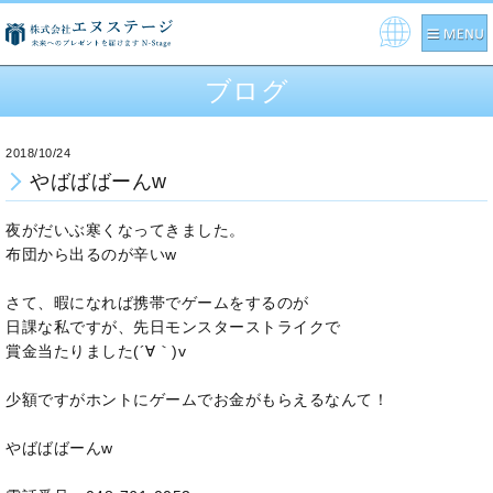
Pow
ere
ブログ
d by
2018/10/24
やばばばーんw
夜がだいぶ寒くなってきました。
布団から出るのが辛いw
さて、暇になれば携帯でゲームをするのが
日課な私ですが、先日モンスターストライクで
賞金当たりました(´∀｀)v
少額ですがホントにゲームでお金がもらえるなんて！
やばばばーんw