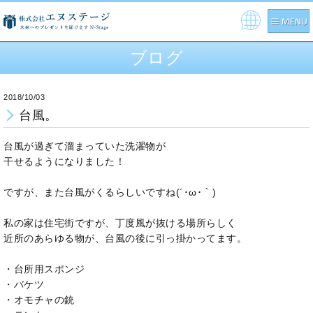
Pow
ere
ブログ
d by
2018/10/03
台風。
台風が過ぎて溜まっていた洗濯物が
干せるようになりました！
ですが、また台風がくるらしいですね(´･ω･｀)
私の家は住宅街ですが、丁度風が抜ける場所らしく
近所のあらゆる物が、台風の後に引っ掛かってます。
・台所用スポンジ
・バケツ
・オモチャの銃